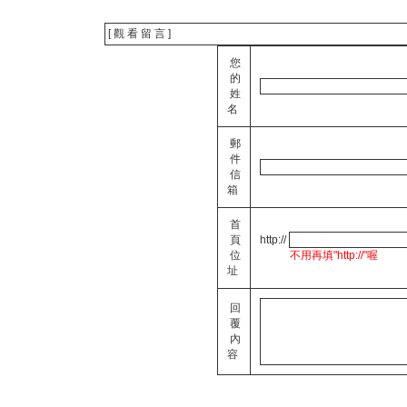
[ 觀 看 留 言 ]
您
的
姓
名
郵
件
信
箱
首
頁
http://
位
不用再填"http://"喔
址
回
覆
內
容