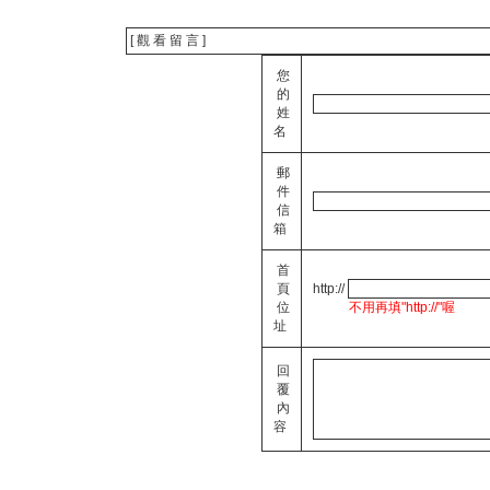
[ 觀 看 留 言 ]
您
的
姓
名
郵
件
信
箱
首
頁
http://
位
不用再填"http://"喔
址
回
覆
內
容