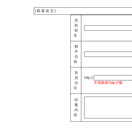
[ 觀 看 留 言 ]
您
的
姓
名
郵
件
信
箱
首
頁
http://
位
不用再填"http://"喔
址
回
覆
內
容