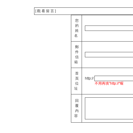
[ 觀 看 留 言 ]
您
的
姓
名
郵
件
信
箱
首
頁
http://
位
不用再填"http://"喔
址
回
覆
內
容